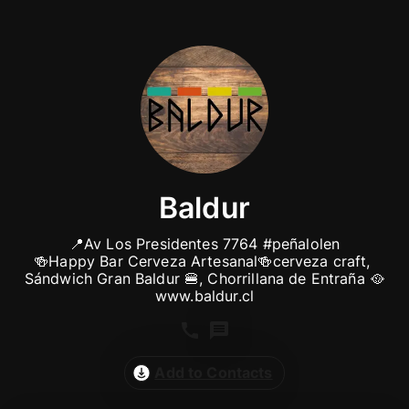
Baldur
📍Av Los Presidentes 7764 #peñalolen

🍻Happy Bar Cerveza Artesanal🍻cerveza craft, 
Sándwich Gran Baldur 🍔, Chorrillana de Entraña 🥘

Add to Contacts