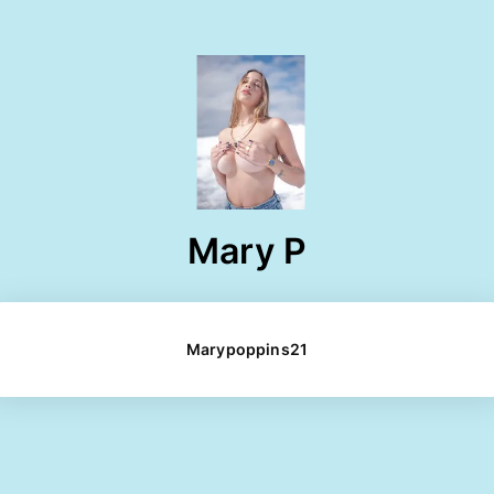
Mary P
Marypoppins21