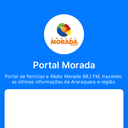
Portal Morada
Portal de Notícias e Rádio Morada 98,1 FM, trazendo 
as últimas informações de Araraquara e região.